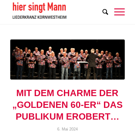
MIT DEM CHARME DER
„GOLDENEN 60-ER“ DAS
PUBLIKUM EROBERT…
6. Mai 2024