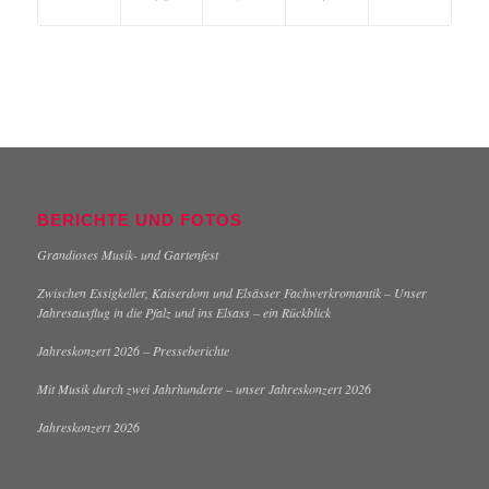
BERICHTE UND FOTOS
Grandioses Musik- und Gartenfest
Zwischen Essigkeller, Kaiserdom und Elsässer Fachwerkromantik – Unser
Jahresausflug in die Pfalz und ins Elsass – ein Rückblick
Jahreskonzert 2026 – Presseberichte
Mit Musik durch zwei Jahrhunderte – unser Jahreskonzert 2026
Jahreskonzert 2026