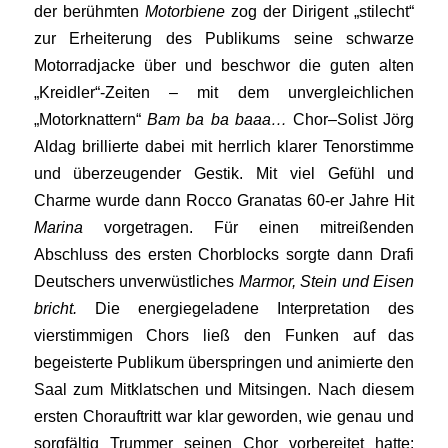
der berühmten
Motorbiene
zog der Dirigent „stilecht“
zur Erheiterung des Publikums seine schwarze
Motorradjacke über und beschwor die guten alten
„Kreidler“-Zeiten – mit dem unvergleichlichen
„Motorknattern“
Bam ba ba baaa…
Chor
–
Solist Jörg
Aldag brillierte dabei mit herrlich klarer Tenorstimme
und überzeugender Gestik. Mit viel Gefühl und
Charme wurde dann Rocco Granatas 60-er Jahre Hit
Marina
vorgetragen. Für einen mitreißenden
Abschluss des ersten Chorblocks sorgte dann Drafi
Deutschers unverwüstliches
Marmor, Stein und Eisen
bricht.
Die energiegeladene Interpretation des
vierstimmigen Chors ließ den Funken auf das
begeisterte Publikum überspringen und animierte den
Saal zum Mitklatschen und Mitsingen. Nach diesem
ersten Chorauftritt war klar geworden, wie genau und
sorgfältig Trummer seinen Chor vorbereitet hatte: