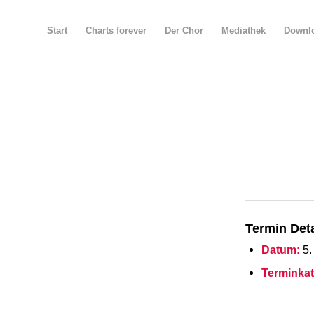
Start
Charts forever
Der Chor
Mediathek
Downlo
Termin Deta
Datum:
5.
Terminkat