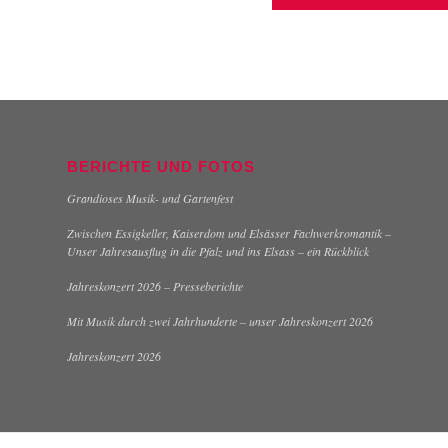
BERICHTE UND FOTOS
Grandioses Musik- und Gartenfest
Zwischen Essigkeller, Kaiserdom und Elsässer Fachwerkromantik –
Unser Jahresausflug in die Pfalz und ins Elsass – ein Rückblick
Jahreskonzert 2026 – Presseberichte
Mit Musik durch zwei Jahrhunderte – unser Jahreskonzert 2026
Jahreskonzert 2026