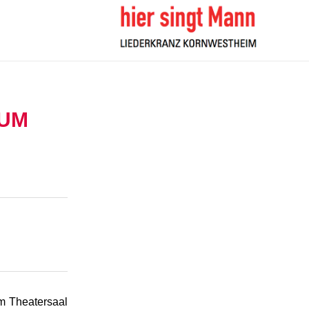
RUM
m Theatersaal