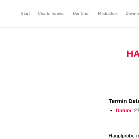
Start
Charts forever
Der Chor
Mediathek
Downlo
HA
Termin Deta
Datum:
27
Hauptprobe m