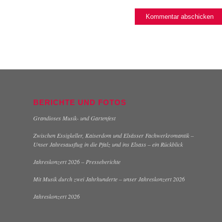
BERICHTE UND FOTOS
Grandioses Musik- und Gartenfest
Zwischen Essigkeller, Kaiserdom und Elsässer Fachwerkromantik –
Unser Jahresausflug in die Pfalz und ins Elsass – ein Rückblick
Jahreskonzert 2026 – Presseberichte
Mit Musik durch zwei Jahrhunderte – unser Jahreskonzert 2026
Jahreskonzert 2026