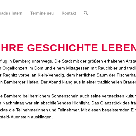
ads / Intern
Termine neu
Kontakt
HRE GESCHICHTE LEBE
lug in Bamberg unterwegs. Die Stadt mit der größten erhaltenen Altsta
Orgelkonzert im Dom und einem Mittagessen mit Rauchbier und tradition
er Regnitz vorbei an Klein-Venedig, dem herrlichen Saum der Fischerh
en Bamberger Hafen. Der Abend klang aus in einer traditionellen Brauer
e Bamberg bei herrlichem Sonnenschein auch seine versteckten kultur
Nachmittag war ein abschließendes Highlight. Das Glanzstück des fr
ckte die Teilnehmerinnen und Teilnehmer. Mit diesen begeisternden Ei
sfeld-Auenstein ausklingen.