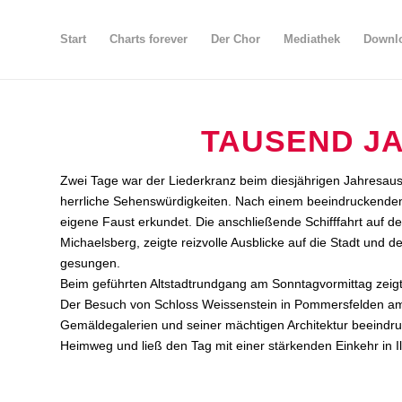
Start
Charts forever
Der Chor
Mediathek
Downlo
TAUSEND JA
Zwei Tage war der Liederkranz beim diesjährigen Jahresausf
herrliche Sehenswürdigkeiten. Nach einem beeindruckenden 
eigene Faust erkundet. Die anschließende Schifffahrt auf d
Michaelsberg, zeigte reizvolle Ausblicke auf die Stadt und d
gesungen.
Beim geführten Altstadtrundgang am Sonntagvormittag zeigt
Der Besuch von Schloss Weissenstein in Pommersfelden am 
Gemäldegalerien und seiner mächtigen Architektur beeindru
Heimweg und ließ den Tag mit einer stärkenden Einkehr in Il