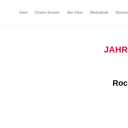
Start
Charts forever
Der Chor
Mediathek
Downlo
JAHR
Roc