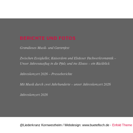
BERICHTE UND FOTOS
Grandioses Musik- und Gartenfest
Zwischen Essigkeller, Kaiserdom und Elsässer Fachwerkromantik –
Unser Jahresausflug in die Pfalz und ins Elsass – ein Rückblick
Jahreskonzert 2026 – Presseberichte
Mit Musik durch zwei Jahrhunderte – unser Jahreskonzert 2026
Jahreskonzert 2026
@Liederkranz Kornwestheim / Webdesign: www.buetefisch.de -
Enfold Theme 