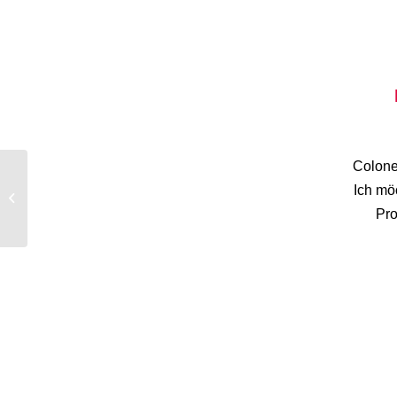
Colone
Ich mö
Jahreshauptversammlung
des Liederkranz
Pro