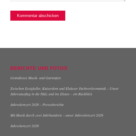
BERICHTE UND FOTOS
Grandioses Musik- und Gartenfest
Zwischen Essigkeller, Kaiserdom und Elsässer Fachwerkromantik – Unser
Jahresausflug in die Pfalz und ins Elsass – ein Rückblick
Jahreskonzert 2026 – Presseberichte
Mit Musik durch zwei Jahrhunderte – unser Jahreskonzert 2026
Jahreskonzert 2026