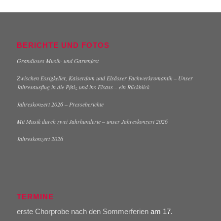
BERICHTE UND FOTOS
Grandioses Musik- und Gartenfest
Zwischen Essigkeller, Kaiserdom und Elsässer Fachwerkromantik – Unser
Jahresausflug in die Pfalz und ins Elsass – ein Rückblick
Jahreskonzert 2026 – Presseberichte
Mit Musik durch zwei Jahrhunderte – unser Jahreskonzert 2026
Jahreskonzert 2026
TERMINE
erste Chorprobe nach den Sommerferien
am 17.