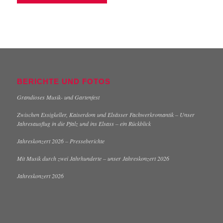
BERICHTE UND FOTOS
Grandioses Musik- und Gartenfest
Zwischen Essigkeller, Kaiserdom und Elsässer Fachwerkromantik – Unser
Jahresausflug in die Pfalz und ins Elsass – ein Rückblick
Jahreskonzert 2026 – Presseberichte
Mit Musik durch zwei Jahrhunderte – unser Jahreskonzert 2026
Jahreskonzert 2026