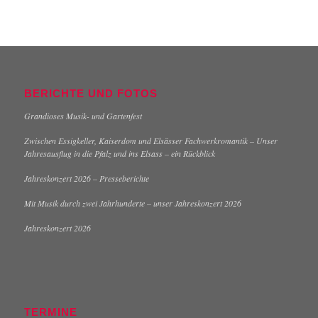
BERICHTE UND FOTOS
Grandioses Musik- und Gartenfest
Zwischen Essigkeller, Kaiserdom und Elsässer Fachwerkromantik – Unser
Jahresausflug in die Pfalz und ins Elsass – ein Rückblick
Jahreskonzert 2026 – Presseberichte
Mit Musik durch zwei Jahrhunderte – unser Jahreskonzert 2026
Jahreskonzert 2026
TERMINE