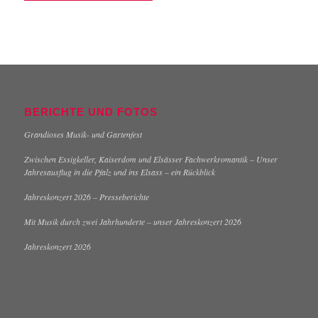
BERICHTE UND FOTOS
Grandioses Musik- und Gartenfest
Zwischen Essigkeller, Kaiserdom und Elsässer Fachwerkromantik – Unser
Jahresausflug in die Pfalz und ins Elsass – ein Rückblick
Jahreskonzert 2026 – Presseberichte
Mit Musik durch zwei Jahrhunderte – unser Jahreskonzert 2026
Jahreskonzert 2026