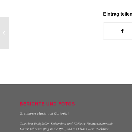
Eintrag teile
3. Sonderprobe
BERICHTE UND FOTOS
Grandioses Musik- und Gartenfest
Zwischen Essigkeller, Kaiserdom und Elsässer Fachwerkromantik –
Unser Jahresausflug in die Pfalz und ins Elsass – ein Rückblick