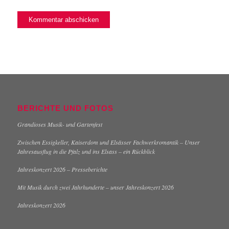
BERICHTE UND FOTOS
Grandioses Musik- und Gartenfest
Zwischen Essigkeller, Kaiserdom und Elsässer Fachwerkromantik – Unser
Jahresausflug in die Pfalz und ins Elsass – ein Rückblick
Jahreskonzert 2026 – Presseberichte
Mit Musik durch zwei Jahrhunderte – unser Jahreskonzert 2026
Jahreskonzert 2026