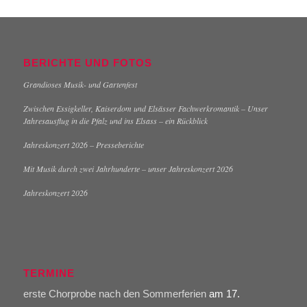
BERICHTE UND FOTOS
Grandioses Musik- und Gartenfest
Zwischen Essigkeller, Kaiserdom und Elsässer Fachwerkromantik – Unser
Jahresausflug in die Pfalz und ins Elsass – ein Rückblick
Jahreskonzert 2026 – Presseberichte
Mit Musik durch zwei Jahrhunderte – unser Jahreskonzert 2026
Jahreskonzert 2026
TERMINE
erste Chorprobe nach den Sommerferien
am 17.