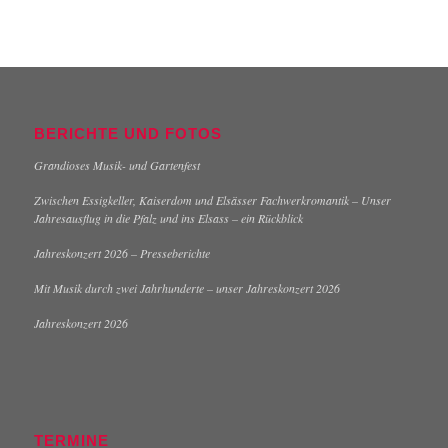
BERICHTE UND FOTOS
Grandioses Musik- und Gartenfest
Zwischen Essigkeller, Kaiserdom und Elsässer Fachwerkromantik – Unser
Jahresausflug in die Pfalz und ins Elsass – ein Rückblick
Jahreskonzert 2026 – Presseberichte
Mit Musik durch zwei Jahrhunderte – unser Jahreskonzert 2026
Jahreskonzert 2026
TERMINE