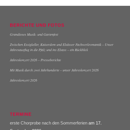
BERICHTE UND FOTOS
Grandioses Musik- und Gartenfest
Zwischen Essigkeller, Kaiserdom und Elsässer Fachwerkromantik – Unser
Jahresausflug in die Pfalz und ins Elsass – ein Rückblick
Jahreskonzert 2026 – Presseberichte
Mit Musik durch zwei Jahrhunderte – unser Jahreskonzert 2026
Jahreskonzert 2026
TERMINE
erste Chorprobe nach den Sommerferien
am 17.