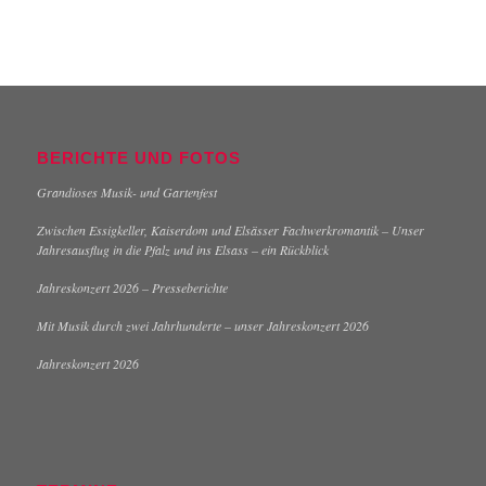
BERICHTE UND FOTOS
Grandioses Musik- und Gartenfest
Zwischen Essigkeller, Kaiserdom und Elsässer Fachwerkromantik – Unser
Jahresausflug in die Pfalz und ins Elsass – ein Rückblick
Jahreskonzert 2026 – Presseberichte
Mit Musik durch zwei Jahrhunderte – unser Jahreskonzert 2026
Jahreskonzert 2026