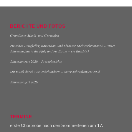
BERICHTE UND FOTOS
Grandioses Musik- und Gartenfest
Zwischen Essigkeller, Kaiserdom und Elsässer Fachwerkromantik – Unser
Jahresausflug in die Pfalz und ins Elsass – ein Rückblick
Jahreskonzert 2026 – Presseberichte
Mit Musik durch zwei Jahrhunderte – unser Jahreskonzert 2026
Jahreskonzert 2026
TERMINE
erste Chorprobe nach den Sommerferien
am 17.